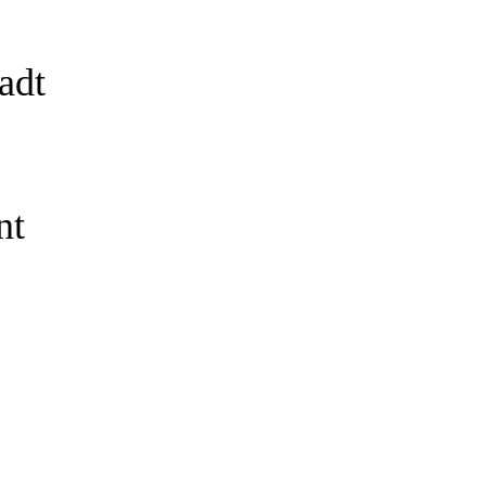
adt
nt