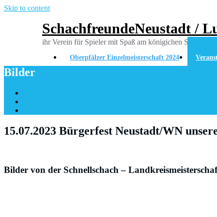
Skip to content
SchachfreundeNeustadt / Lu
ihr Verein für Spieler mit Spaß am königichen Spiel
Oberpfälzer Einzelmeisterschaft 2024
Verans
Bilder
Startseite
Veranstaltungen
Bilder
15.07.2023 Bürgerfest Neustadt/WN unsere
Bilder von der Schnellschach – Landkreismeisterscha